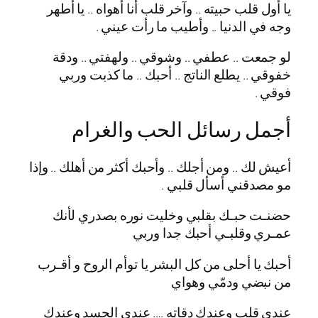
يا أول قلب حبيته .. وآخر قلب أنا أهواه .. يا أطهر
وجه في الدنيا .. وأطيب ما رأت عيني .
لو جمعت .. عطفي .. وشوقي .. ولهفتي .. ودقة
خفوقي .. يطلع الناتج .. أحبك .. ما كذبت وربي
فوقي .
أجمل رسائل الحب والغرام
أعيش لك .. ومن أجلك .. وأحبك أكثر من أهلك .. وإذا
مو مصدقني أسأل قلبي .
حضنـت حبـك بقلبي وخليت نوره بصدري لأنك
عمـري وقلبـي أحبك جدا وربي
أحبك يا أحلى من كل البشر يا توأم الروح و أقـرب
من نبضي ودمّي وهواي
عندى قلب وعندك دقاته …. عندى الجسد وعندك