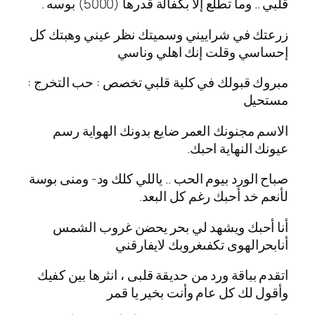
قلبي .. وما تطلع إلا بكفالة قدرها (5000) بوسه .
زرعتك في شراييني وسميتك نظر عيني وهبتك كل
إحساسي وقلت إنك اهلي وناسي
مبروك قبولك في كلية قلبي تخصص : حب التخرج :
مستحيل
الاسم مجنونك العمر ضايع بدونك الهواية رسم
عيونك النهاية احبك.
صباح الورد بيوم الحب .. ياللي كلك ود- ومنى بوسة
لأنعم خد أحبك رغم كل البعد.
أنا أحبك ويشهد لي بحر يحضن غروب الشمس
أنابحرالهوى تكفىغروبك لايفارقني
اتقدم بباقة ورد من حديقة قلبى ، انثرها بين كفيك
وأقول لك كل عام وأنت بخير يا قمر