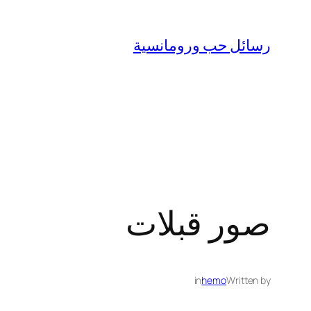
تخطى
إلى
رسائل حب ورومانسية
المحتوى
صور قبلات
in
hemo
Written by