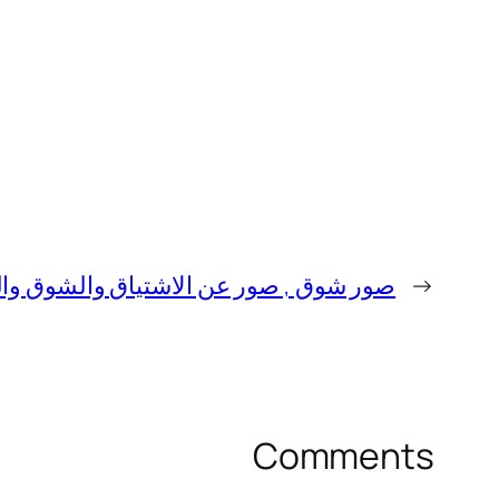
←
صور شوق , صور عن الاشتياق والشوق والحنين , صور شوق 2019
Comments